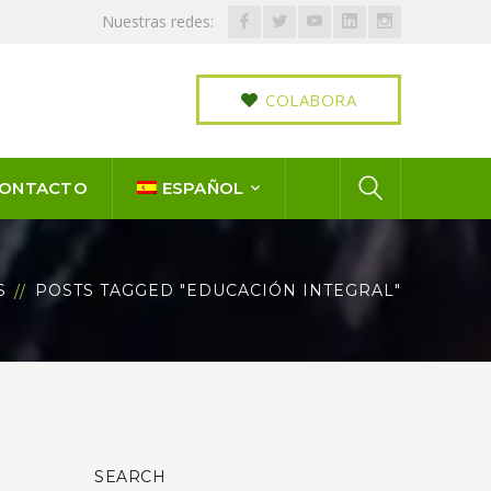
Facebook
Twitter
Youtube
LinkedIn
Instagram
Nuestras redes:
Profile
Profile
Profile
Profile
Profile
COLABORA
ONTACTO
ESPAÑOL
S
POSTS TAGGED "EDUCACIÓN INTEGRAL"
SEARCH