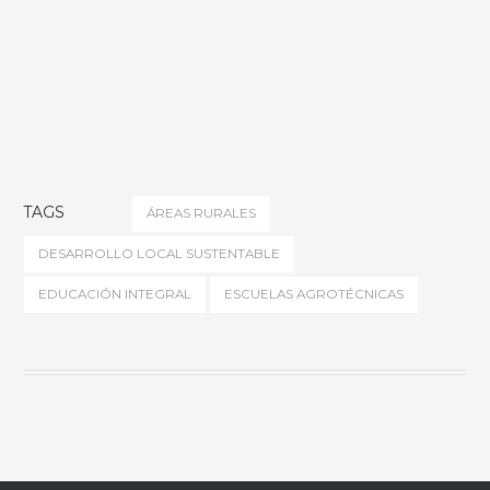
TAGS
ÁREAS RURALES
DESARROLLO LOCAL SUSTENTABLE
EDUCACIÓN INTEGRAL
ESCUELAS AGROTÉCNICAS