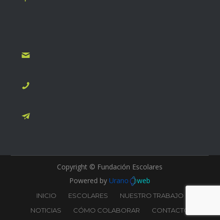
Monseñor Alberti 690, B1642BUN San Isidro, Buenos
Aires. Oficina abierta los dias lunes, miércoles y viernes
de 9:30 a 13:30hs
secretaria@fundacionescolares.org.ar
+54 011 4083-7108
Escribinos mediante el formulario de contacto
Copyright © Fundación Escolares
Powered by
Urano
web
INICIO
ESCOLARES
NUESTRO TRABAJO
NOTICIAS
CÓMO COLABORAR
CONTACTO