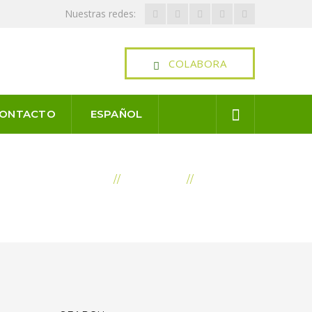
Facebook
Twitter
Youtube
LinkedIn
Instagram
Nuestras redes:
Profile
Profile
Profile
Profile
Profile
COLABORA
ONTACTO
ESPAÑOL
INICIO
NOTICIAS
NOTICIAS
ARROLLO RURAL SOSTENIBLE EN MISIONES