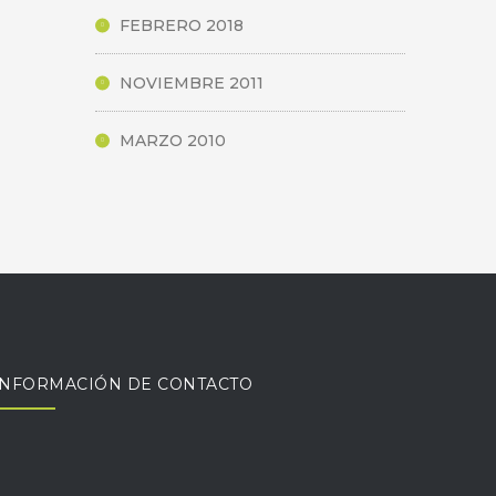
FEBRERO 2018
NOVIEMBRE 2011
MARZO 2010
INFORMACIÓN DE CONTACTO
Monseñor Alberti 690, B1642BUN San
Isidro, Buenos Aires. Oficina abierta los