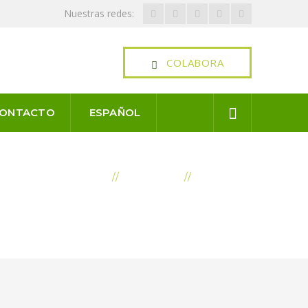
Facebook
Twitter
Youtube
LinkedIn
Instagram
Nuestras redes:
Profile
Profile
Profile
Profile
Profile
COLABORA
ONTACTO
ESPAÑOL
INICIO
NOTICIAS
NOTICIAS
 NIVEL DEL PROGRAMA “ALFABETIZACIÓN EN
ARTIFICIAL – COMPRENDER PARA ENSEÑAR”