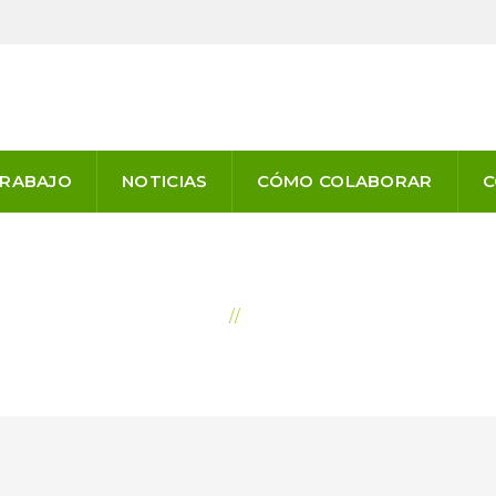
TRABAJO
NOTICIAS
CÓMO COLABORAR
C
FINALIZÓ EL 1.º
INTELIGENCIA 