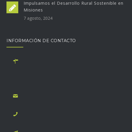
Impulsamos el Desarrollo Rural Sostenible en
Misiones
7 agosto, 2024
INFORMACIÓN DE CONTACTO
Monseñor Alberti 690, B1642BUN San Isidro, Buenos
Aires. Oficina abierta los dias lunes, miércoles y viernes
de 9:30 a 13:30hs
secretaria@fundacionescolares.org.ar
+54 011 4083-7108