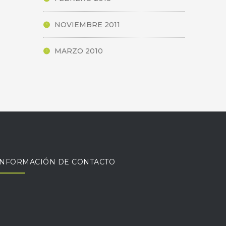
NOVIEMBRE 2011
MARZO 2010
INFORMACIÓN DE CONTACTO
Monseñor Alberti 690, B1642BUN San
Isidro, Buenos Aires. Oficina abierta los
dias lunes, miércoles y viernes de 9:30 a