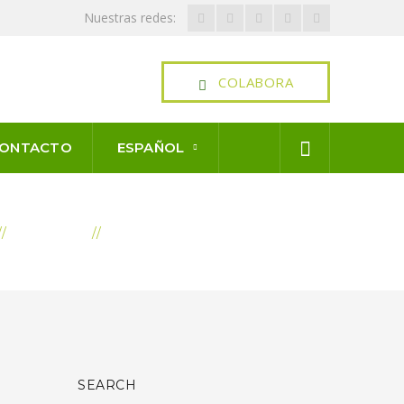
Facebook
Twitter
Youtube
LinkedIn
Instagram
Nuestras redes:
Profile
Profile
Profile
Profile
Profile
COLABORA
ONTACTO
ESPAÑOL
NOTICIAS
POSTS TAGGED "PROYECTOS"
SEARCH