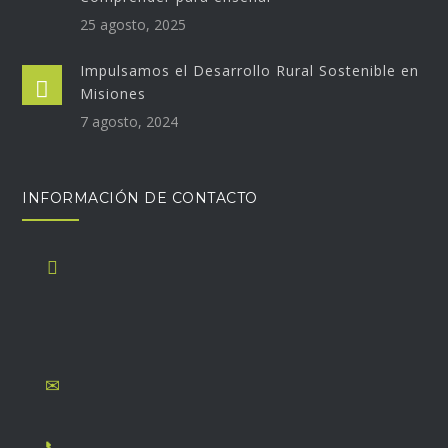
25 agosto, 2025
Impulsamos el Desarrollo Rural Sostenible en
Misiones
7 agosto, 2024
INFORMACIÓN DE CONTACTO
Monseñor Alberti 690, B1642BUN San Isidro, Buenos
Aires. Oficina abierta los dias lunes, miércoles y viernes
de 9:30 a 13:30hs
secretaria@fundacionescolares.org.ar