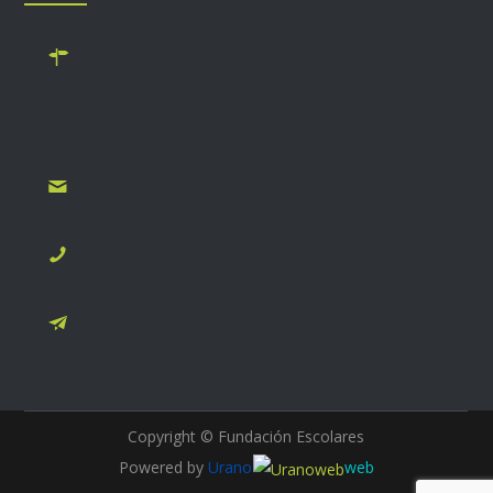
Monseñor Alberti 690, B1642BUN San Isidro, Buenos
Aires. Oficina abierta los dias lunes, miércoles y viernes
de 9:30 a 13:30hs
secretaria@fundacionescolares.org.ar
+54 011 4083-7108
Escribinos mediante el formulario de contacto
Copyright © Fundación Escolares
Powered by
Urano
web