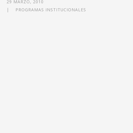
29 MARZO, 2010
PROGRAMAS INSTITUCIONALES
Si querés tener mas
información contactanos