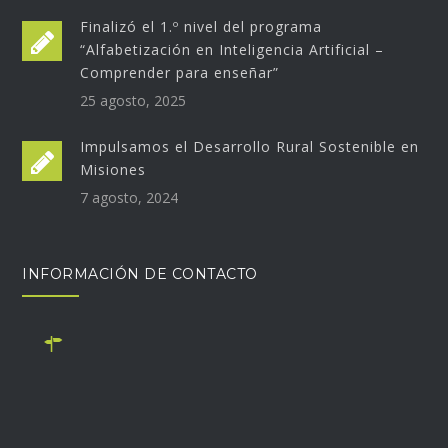
Finalizó el 1.º nivel del programa
“Alfabetización en Inteligencia Artificial –
Comprender para enseñar”
25 agosto, 2025
Impulsamos el Desarrollo Rural Sostenible en
Misiones
7 agosto, 2024
INFORMACIÓN DE CONTACTO
Monseñor Alberti 690, B1642BUN San Isidro, Buenos
Aires. Oficina abierta los dias lunes, miércoles y viernes
de 9:30 a 13:30hs