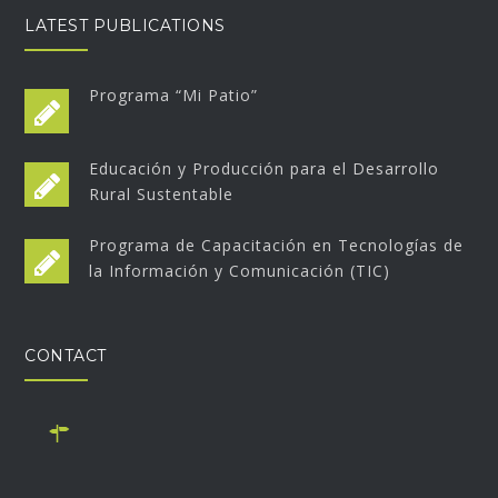
LATEST PUBLICATIONS
Programa “Mi Patio”
Educación y Producción para el Desarrollo
Rural Sustentable
Programa de Capacitación en Tecnologías de
la Información y Comunicación (TIC)
CONTACT
Monseñor Alberti 690, B1642BUN San Isidro, Buenos
Aires. Office open on Monday, Wednesday and Friday