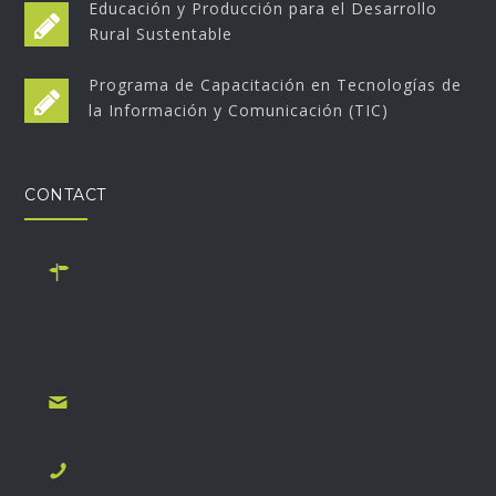
Educación y Producción para el Desarrollo
Rural Sustentable
Programa de Capacitación en Tecnologías de
la Información y Comunicación (TIC)
CONTACT
Monseñor Alberti 690, B1642BUN San Isidro, Buenos
Aires. Office open on Monday, Wednesday and Friday
from 9:30 a.m. to 1:00 p.m.
secretaria@fundacionescolares.org.ar