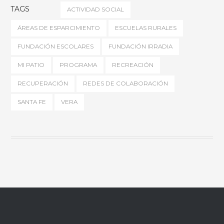
TAGS
ACTIVIDAD SOCIAL
ÁREAS DE ESPARCIMIENTO
ESCUELAS RURALES
FUNDACIÓN ESCOLARES
FUNDACIÓN IRRADIA
MI PATIO
PROGRAMA
RECREACIÓN
RECUPERACIÓN
REDES DE COLABORACIÓN
SANTA FE
VERA